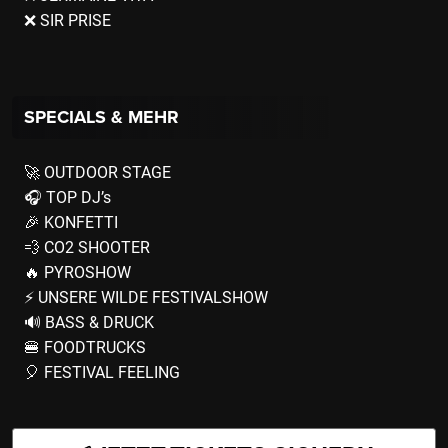
❌ SIR PRISE
SPECIALS & MEHR
🚀 OUTDOOR STAGE
🎧 TOP DJ’s
🎉 KONFETTI
💨 CO2 SHOOTER
🔥 PYROSHOW
⚡️ UNSERE WILDE FESTIVALSHOW
🔊 BASS & DRUCK
🍔 FOODTRUCKS
🎈 FESTIVAL FEELING