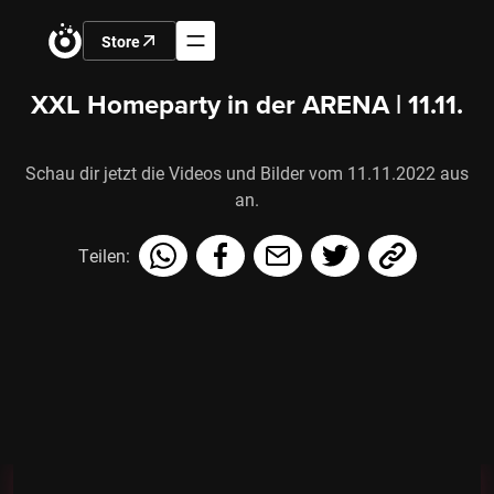
Store
XXL Homeparty in der ARENA | 11.11.
Schau dir jetzt die Videos und Bilder vom 11.11.2022 aus
an.
Teilen: