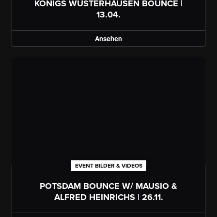
KÖNIGS WUSTERHAUSEN BOUNCE |
13.04.
Ansehen
Galerie ansehen
EVENT BILDER & VIDEOS
POTSDAM BOUNCE W/ MAUSIO &
Galerie ansehen
ALFRED HEINRICHS | 26.11.